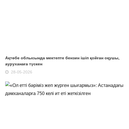
Ақтөбе облысында мектепте бензин ішіп қойған оқушы,
ауруханаға түскен
28-05-2026