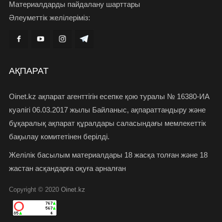
Материалдарды пайдалану шарттары
Әлеуметтік желілеріміз:
АҚПАРАТ
Oinet.kz ақпарат агенттігін есепке қою туралы № 16380-ИА
куәлігі 06.03.2017 жылы Байланыс, ақпараттандыру және
бұқаралық ақпарат құралдары саласындағы мемлекеттік
бақылау комитетінен берілді.
Желілік басылым материалдары 18 жасқа толған және 18
жастан асқандарға оқуға арналған
Copyright © 2020
Oinet.kz