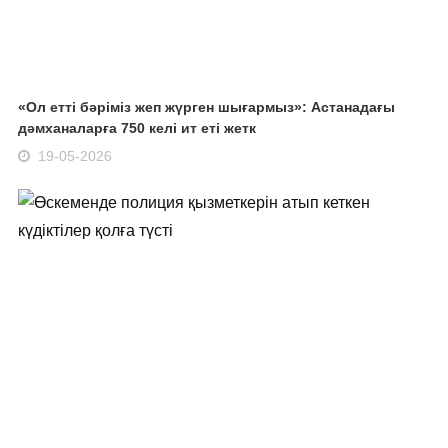
«Ол етті бәріміз жеп жүрген шығармыз»: Астанадағы
дәмханаларға 750 келі ит еті жетк
19-05-2026