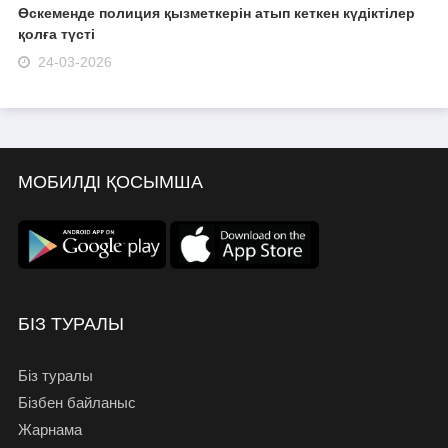
Өскеменде полиция қызметкерін атып кеткен күдіктілер
қолға түсті
24-03-2026
МОБИЛДІ ҚОСЫМША
БІЗ ТУРАЛЫ
Біз туралы
Бізбен байланыс
Жарнама