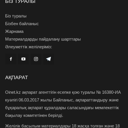
БІЗ ТУРАЛЫ
Біз туралы
Бізбен байланыс
Жарнама
Материалдарды пайдалану шарттары
Әлеуметтік желілеріміз:
АҚПАРАТ
Oinet.kz ақпарат агенттігін есепке қою туралы № 16380-ИА
куәлігі 06.03.2017 жылы Байланыс, ақпараттандыру және
бұқаралық ақпарат құралдары саласындағы мемлекеттік
бақылау комитетінен берілді.
Желілік басылым материалдары 18 жасқа толған және 18