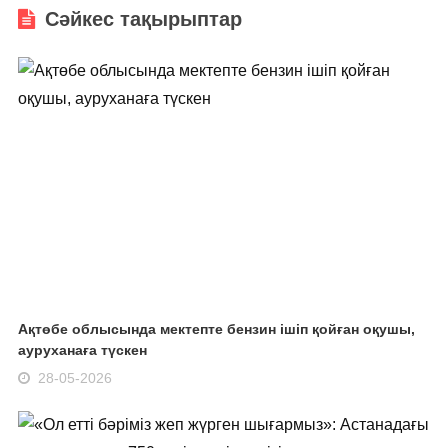
Сәйкес тақырыптар
Ақтөбе облысында мектепте бензин ішіп қойған оқушы,
ауруханаға түскен
28-05-2026