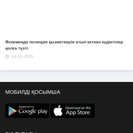
Өскеменде полиция қызметкерін атып кеткен күдіктілер
қолға түсті
24-03-2026
МОБИЛДІ ҚОСЫМША