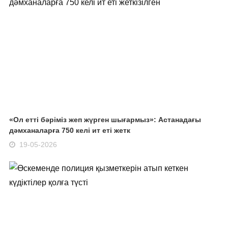
«Ол етті бәріміз жеп жүрген шығармыз»: Астанадағы
дәмханаларға 750 келі ит еті жетк
19-05-2026