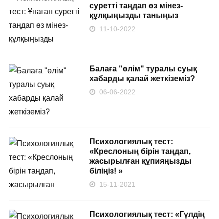
суретті таңдап өз мінез-
құлқыңызды таныңыз
11-10-2022
Балаға "өлім" туралы суық
хабарды қалай жеткіземіз?
06-06-2022
Психологиялық тест:
«Креслоның бірін таңдап,
жасырылған құпияңызды
біліңіз! »
15-11-2021
Психологиялық тест: «Гүлдің