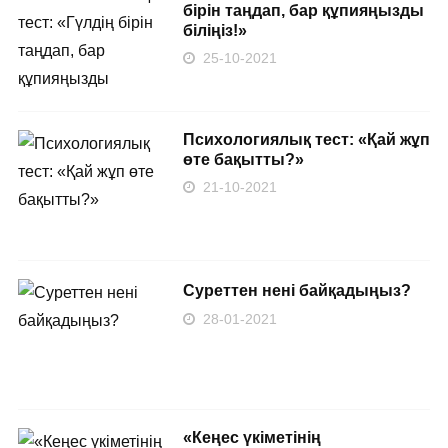
бірін таңдап, бар құпияңызды
біліңіз!»
25-10-2021
Психологиялық тест: «Қай жұп
өте бақытты?»
21-10-2021
Суреттен нені байқадыңыз?
28-01-2021
«Кеңес үкіметінің