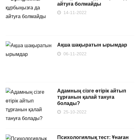
айтуға болмайды
14-11-2022
Ақша шақыратын ырымдар
06-11-2022
Адамның сізге өтірік айтып
тұрғанын қалай тануға
болады?
25-10-2022
Психологиялық тест: Ұнаған