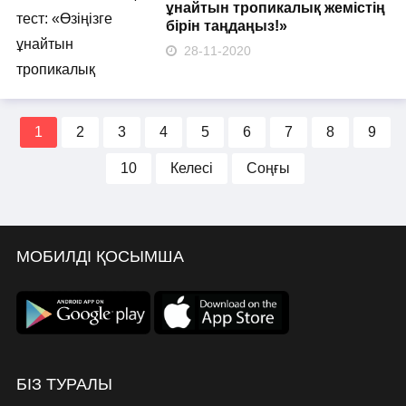
ұнайтын тропикалық жемістің
бірін таңдаңыз!»
28-11-2020
1
2
3
4
5
6
7
8
9
10
Келесі
Соңғы
МОБИЛДІ ҚОСЫМША
БІЗ ТУРАЛЫ