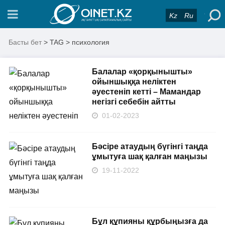
Kz
Ru
Басты бет
> TAG > психология
Балалар «қорқынышты»
ойыншыққа неліктен
әуестеніп кетті – Мамандар
негізгі себебін айтты
01-02-2023
Бәсіре атаудың бүгінгі таңда
ұмытуға шақ қалған маңызы
19-11-2022
Бұл құпияны құрбыңызға да