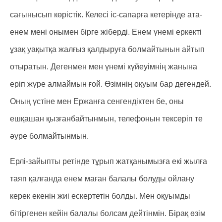
сағынысып көрістік. Келесі іс-сапарға кетерінде ата-
енем мені онымен бірге жіберді. Енем үнемі еркекті
ұзақ уақытқа жалғыз қалдыруға болмайтынын айтып
отыратын. Дегенмен мен үнемі күйеуімнің жанына
еріп жүре алмаймын ғой. Өзімнің оқуым бар дегендей.
Оның үстіне мен Ержанға сенгендіктен бе, оны
ешқашан қызғанбайтынмын, телефонын тексеріп те
әуре болмайтынмын.
Ерлі-зайыпты ретінде тұрып жатқанымызға екі жылға
таяп қалғанда енем маған балалы болуды ойлану
керек екенін жиі ескертетін болды. Мен оқуымды
бітіргенен кейін балалы болсам дейтінмін. Бірақ өзім