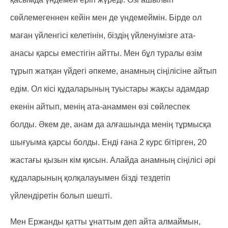
сөйлемегеннен кейін мен де үндемеймін. Бірде ол
маған үйленгісі келетінін, біздің үйленуімізге ата-
анасы қарсы еместігін айтты. Мен бұл туралы өзім
тұрып жатқан үйдегі әпкеме, анамның сіңілісіне айтып
едім. Ол кісі құдаларының туыстары жақсы адамдар
екенін айтып, менің ата-анаммен өзі сөйлеспек
болды. Әкем де, анам да алғашында менің тұрмысқа
шығуыма қарсы болды. Енді ғана 2 курс бітірген, 20
жастағы қызын кім қисын. Алайда анамның сіңілісі әрі
құдаларының қолқалауымен бізді тездетіп
үйлендіретін болып шешті.
Мен Ержанды қатты ұнаттым деп айта алмаймын,