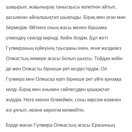
шақырып, жақынырақ танысқысы келетінін айтып,
қасымнан айналшықтап шықпады. Бірақ мен оған мән
бермедім. Өйткені оның жасы менен біршама
үлкендеу секілді көрінді. Кейін білдім. Бұл жігіт
Гүлмираның күйеуінің туысқаны екен, яғни жездеміз
Олжастың немере ағасы болып шықты. Тойдан кейін
де мен Олжасты бірнеше рет кездестірдім. Ол
Гүлмира мен Олжасқа еріп бірнеше рет үйге қонаққа
келді. Бірақ мен онымен сөйлесуден қашқақтап
жүрдім. Неге екенін білмеймін, соны көрсем өзімнен
өзі ұялып, көзіне көрнігім келмейтін.
Бірде маған Гүлмира Олжастың ағасы Ержанның