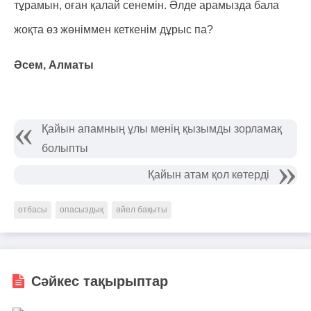
тұрамын, оған қалай сенемін. Әлде арамызда бала
жоқта өз жөніммен кеткенім дұрыс па?
Әсем, Алматы
Қайын апамның ұлы менің қызымды зорламақ
болыпты
Қайын атам қол көтерді
отбасы
опасыздық
әйел бақыты
Сәйкес тақырыптар