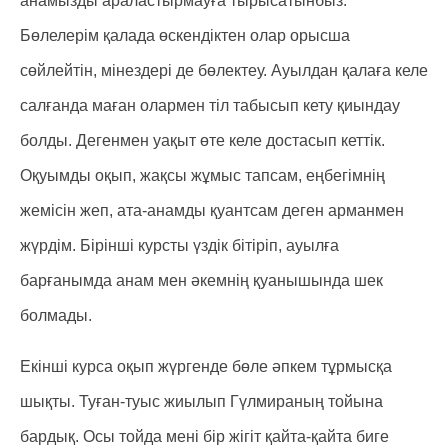
анамызды араластырмауға тырысатынбыз.
Бөлелерім қалада өскендіктен олар орысша
сөйлейтін, мінездері де бөлектеу. Ауылдан қалаға келе
салғанда маған олармен тіл табысып кету қиындау
болды. Дегенмен уақыт өте келе достасып кеттік.
Оқуымды оқып, жақсы жұмыс тапсам, еңбегімнің
жемісін жеп, ата-анамды қуантсам деген арманмен
жүрдім. Бірінші курсты үздік бітіріп, ауылға
барғанымда анам мен әкемнің қуанышында шек
болмады.
Екінші курса оқып жүргенде бөле әпкем тұрмысқа
шықты. Туған-туыс жиылып Гүлмираның тойына
бардық. Осы тойда мені бір жігіт қайта-қайта биге