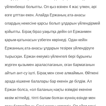
үйленбекші болыпты. Ол қыз өзінен 4 жас үлкен, әрі
өзге ұлттан екен. Алайда Ержаның ата-анасы
олардың некесіне қарсы болып ұлдарын үйлендірмей
қойыпты. Бірақ біраз уақытқа дейін ол Ержанмен
қарым-қатынасын үзбеген көрінеді. Одан кейін
Ержанның ата-анасы ұлдарын тезірек үйлендіруге
тырысқан. Ержан екеуміз үйленгелі бері бұрынғы
жүрген қызымен араласпағанын, оған бармағанын
айтып ант-су ішті. Бірақ мен сене алмаймын. Өйткені
арада кішкене балалары бар екенін де білдім. Ал
Ержан болса, «ол баланың нақты өзімдікі екеніне
көзім жітпейді, тіпті балам болған күннің өзінде мен