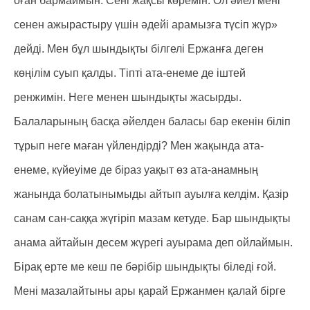
оған бармаймын. Сені жақсы көремін. Ол әйел мені
сенен ажырастыру үшін әдейі арамызға түсіп жүр»
дейді. Мен бұл шындықты білгелі Ержанға деген
көңілім суып қалды. Тіпті ата-енеме де іштей
ренжимін. Неге менен шындықты жасырды.
Балаларының басқа әйелден баласы бар екенін біліп
тұрып неге маған үйлендірді? Мен жақында ата-
енеме, күйеуіме де біраз уақыт өз ата-анамның
жанында болатынымыды айтып ауылға келдім. Қазір
санам сан-саққа жүгіріп мазам кетуде. Бар шындықты
анама айтайын десем жүрегі ауырама деп ойлаймын.
Бірақ ерте ме кеш пе бәрібір шындықты біледі ғой.
Мені мазалайтыны ары қарай Ержанмен қалай бірге