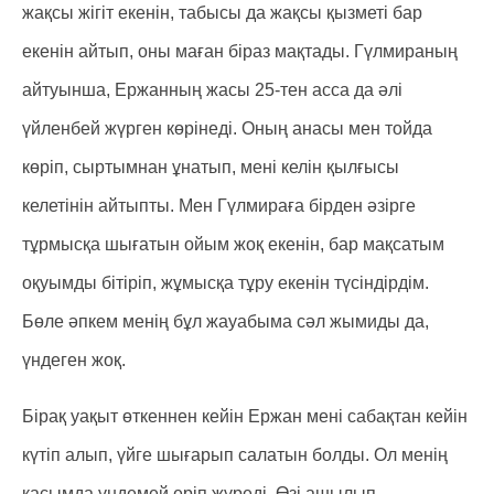
жақсы жігіт екенін, табысы да жақсы қызметі бар
екенін айтып, оны маған біраз мақтады. Гүлмираның
айтуынша, Ержанның жасы 25-тен асса да әлі
үйленбей жүрген көрінеді. Оның анасы мен тойда
көріп, сыртымнан ұнатып, мені келін қылғысы
келетінін айтыпты. Мен Гүлмираға бірден әзірге
тұрмысқа шығатын ойым жоқ екенін, бар мақсатым
оқуымды бітіріп, жұмысқа тұру екенін түсіндірдім.
Бөле әпкем менің бұл жауабыма сәл жымиды да,
үндеген жоқ.
Бірақ уақыт өткеннен кейін Ержан мені сабақтан кейін
күтіп алып, үйге шығарып салатын болды. Ол менің
қасымда үндемей еріп жүреді. Өзі ашылып