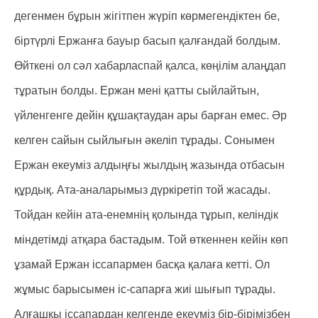
дегенмен бұрын жігітпен жүріп көрмегендіктен бе,
біртүрлі Ержанға бауыр басып қалғандай болдым.
Өйткені ол сәл хабарласпай қалса, көңілім алаңдап
тұратын болды. Ержан мені қатты сыйлайтын,
үйленгенге дейін құшақтаудан ары барған емес. Әр
келген сайын сыйлығын әкеліп тұрады. Сонымен
Ержан екеуміз алдыңғы жылдың жазында отбасын
құрдық. Ата-аналарымыз дүркіретіп той жасады.
Тойдан кейін ата-енемнің қолында тұрып, келіндік
міндетімді атқара бастадым. Той өткеннен кейін көп
ұзамай Ержан іссапармен басқа қалаға кетті. Ол
жұмыс барысымен іс-сапарға жиі шығып тұрады.
Алғашқы іссапардан келгенде екеуміз бір-бірімізбен