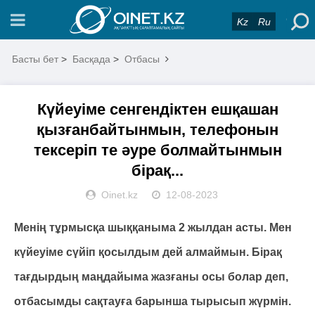
Kz
Ru
Басты бет
>
Басқада
>
Отбасы
Күйеуіме сенгендіктен ешқашан
қызғанбайтынмын, телефонын
тексеріп те әуре болмайтынмын
бірақ...
Oinet.kz
12-08-2023
Менің тұрмысқа шыққаныма 2 жылдан асты. Мен
күйеуіме сүйіп қосылдым дей алмаймын. Бірақ
тағдырдың маңдайыма жазғаны осы болар деп,
отбасымды сақтауға барынша тырысып жүрмін.