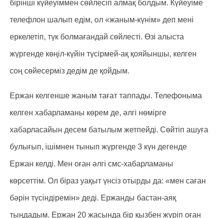
бірінші күйеуіммен сөйлесіп алмақ болдым. Күйеуіме
телефлон шалып едім, ол «жаным-күнім» деп мені
еркелетіп, түк болмағандай сөйлесті. Өзі алыста
жүргенде көңіл-күйін түсірмей-ақ қояйыншы, келген
соң сөйесерміз дедім де қойдым.
Ержан келгенше жаным тағат таппады. Телефоныма
келген хабарламаны көрем де, әлгі нөмірге
хабарласайын десем батылым жетпейді. Сөйтіп ашуға
булығып, ішімнен тынып жүргенде 3 күн дегенде
Ержан келді. Мен оған әлгі смс-хабарламаны
көрсеттім. Ол біраз уақыт үнсіз отырды да: «мен саған
бәрін түсіндіремін» деді. Ержанды бастан-аяқ
тыңдадым. Ержан 20 жасында бір қызбен жүріп оған