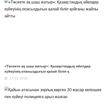
«Төсекте ақ шаш жатыр»: Қазақстандық әйелдер
күйеуінің опасыздығын қалай біліп қ
27-01-2026