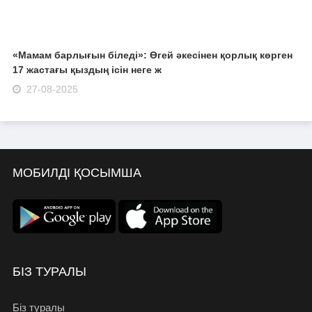
«Мамам барлығын біледі»: Өгей әкесінен қорлық көрген
17 жастағы қыздың ісін неге ж
27-08-2025
МОБИЛДІ ҚОСЫМША
БІЗ ТУРАЛЫ
Біз туралы