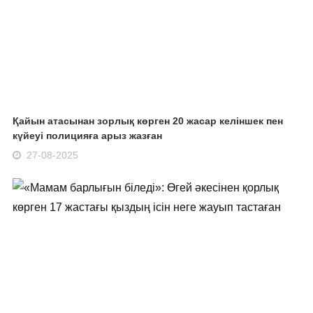
Қайын атасынан зорлық көрген 20 жасар келіншек пен
күйеуі полицияға арыз жазған
27-08-2025