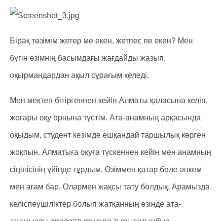
Бірақ төзімім жетер ме екен, жетпес пе екен? Мен
бүгін өзімнің басымдағы жағдайды жазып,
оқырмандардан ақыл сұрағым келеді.
Мен мектеп бітіргеннен кейін Алматы қаласына келіп,
жоғары оқу орнына түстім. Ата-анамның арқасында
оқыдым, студент кезімде ешқандай таршылық көрген
жоқпын. Алматыға оқуға түскеннен кейін мен анамның
сіңілісінің үйінде тұрдым. Өзіммен қатар бөле әпкем
мен ағам бар. Олармен жақсы тату болдық. Арамызда
келіспеушіліктер болып жатқанның өзінде ата-