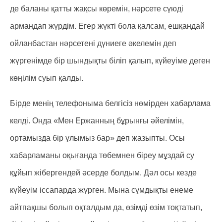
де баланы қатты жақсы көремін, нәрсете сүюді
армандап жүрдім. Егер жүкті бола қалсам, ешқандай
ойланбастан нәрсетені дүниеге әкелемін деп
жүргенімде бір шындықты біліп қалып, күйеуіме деген
көңілім суып қалды.
Бірде менің телефоныма белгісіз нөмірден хабарлама
келді. Онда «Мен Ержанның бұрынғы әйелімін,
ортамызда бір ұлымыз бар» деп жазыпты. Осы
хабарламаны оқығанда төбемнен біреу мұздай су
құйып жібергендей әсерде болдым. Дәл осы кезде
күйеуім іссапарда жүрген. Мына сұмдықты енеме
айтпақшы болып оқталдым да, өзімді өзім тоқтатып,