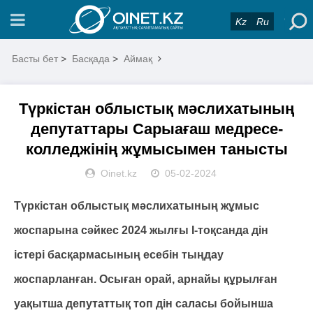
Kz
Ru
Басты бет
>
Басқада
>
Аймақ
Түркістан облыстық мәслихатының
депутаттары Сарыағаш медресе-
колледжінің жұмысымен танысты
Oinet.kz
05-02-2024
Түркістан облыстық мәслихатының жұмыс
жоспарына сәйкес 2024 жылғы I-тоқсанда дін
істері басқармасының есебін тыңдау
жоспарланған. Осыған орай, арнайы құрылған
уақытша депутаттық топ дін саласы бойынша