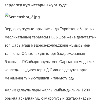
зерделеу жұмыстарын жүргізуде.
Зерделеу жұмыстары аясында Түркістан облыстық
мәслихатының төрағасы Н.Әбішов және депутаттық
топ Сарыағаш медресе-колледжінің жұмысымен
танысты. Облыстық дін істері басқармасының
басшысы Р.Сабыржанұлы мен Сарыағаш медресе-
колледжінің директоры Д.Сманов депутаттарға
мекеменің тыныс-тіршілігін таныстырды.
Халық қалаулылары жалпы сыйымдылығы 1200
орынға арналған үш оқу корпусын, жатақханасын,