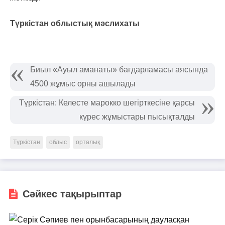
Түркістан облыстық мәслихаты
Биыл «Ауыл аманаты» бағдарламасы аясында
4500 жұмыс орны ашылады
Түркістан: Келесте марокко шегірткесіне қарсы
күрес жұмыстары пысықталды
Түркістан
облыс
орталық
Сәйкес тақырыптар