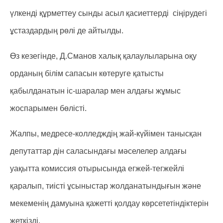
үлкенді құрметтеу сынды асыл қасиеттерді сіңірудегі
ұстаздардың рөлі де айтылды.
Өз кезегінде, Д.Сманов халық қалаулыларына оқу
орданың білім сапасын көтеруге қатысты
қабылданатын іс-шаралар мен алдағы жұмыс
жоспарымен бөлісті.
Жалпы, медресе-колледждің жай-күйімен танысқан
депутаттар дін саласындағы мәселелер алдағы
уақытта комиссия отырысында егжей-тегжейлі
қаралып, тиісті ұсыныстар жолданатындығын және
мекеменің дамуына қажетті қолдау көрсететіндіктерін
жеткізді.