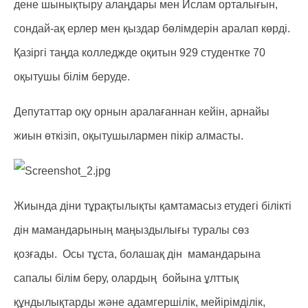
дене шынықтыру алаңдары мен Ислам орталығын,
сондай-ақ ерлер мен қыздар бөлімдерін аралап көрді.
Қазіргі таңда колледжде оқитын 929 студентке 70
оқытушы білім беруде.
Депутаттар оқу орнын аралағаннан кейін, арнайы
жиын өткізіп, оқытушылармен пікір алмасты.
Жиында діни тұрақтылықты қамтамасыз етудегі білікті
дін мамандарының маңыздылығы туралы сөз
қозғады. Осы тұста, болашақ дін мамандарына
сапалы білім беру, олардың бойына ұлттық
құндылықтарды және адамгершілік, мейірімділік,