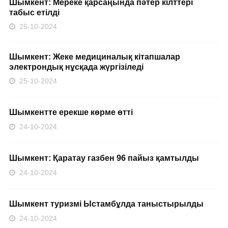
Шымкент: Мереке қарсаңында пәтер кілттері
табыс етілді
25-10-2024
Шымкент: Жеке медициналық кітапшалар
электрондық нұсқада жүргізіледі
25-10-2024
Шымкентте ерекше көрме өтті
24-10-2024
Шымкент: Қаратау газбен 96 пайыз қамтылды
24-10-2024
Шымкент туризмі Ыстамбұлда таныстырылды
24-10-2024