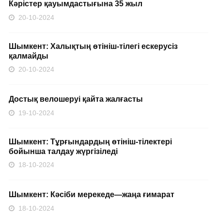
Кәрістер қауымдастығына 35 жыл
20-10-2024
Шымкент: Халықтың өтініш-тілегі ескерусіз
қалмайды
20-10-2024
Достық велошеруі қайта жалғасты
19-10-2024
Шымкент: Тұрғындардың өтініш-тілектері
бойынша талдау жүргізіледі
18-10-2024
Шымкент: Кәсіби мерекеде—жаңа ғимарат
18-10-2024