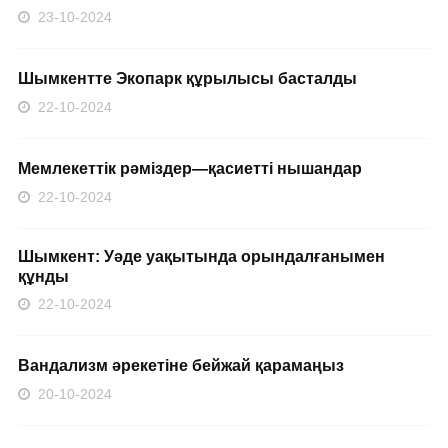
23-10-2024
Шымкентте Экопарк құрылысы басталды
22-10-2024
Мемлекеттік рәміздер—қасиетті нышандар
22-10-2024
Шымкент: Уәде уақытында орындалғанымен
құнды
22-10-2024
Вандализм әрекетіне бейжай қарамаңыз
20-10-2024