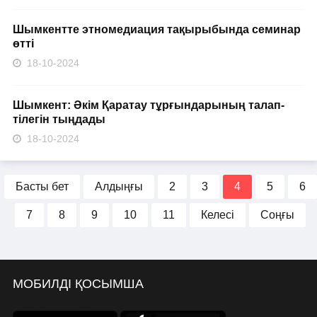
Шымкентте этномедиация тақырыбында семинар
өтті
18-10-2024
Шымкент: Әкім Қаратау тұрғындарының талап-
тілегін тыңдады
18-10-2024
Басты бет
Алдыңғы
2
3
4
5
6
7
8
9
10
11
Келесі
Соңғы
МОБИЛДІ ҚОСЫМША