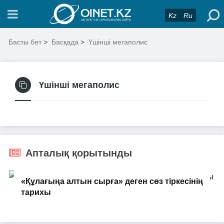
Kz
Ru
Басты бет
>
Басқада
>
Үшінші мегаполис
Үшінші мегаполис
Апталық қорытынды
«Құлағыңа алтын сырға» деген сөз тіркесінің
тарихы