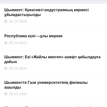
Шымкент: Креативті индустрияның көрмесі
ұйымдастырылды
26-10-2024
Республика күні —ұлы мереке
25-10-2024
Шымкент: Екі «Жайлы мектеп» шәкірт қабылдауға
дайын
25-10-2024
Шымкентте Гази университетінің филиалы
ашылды
25-10-2024