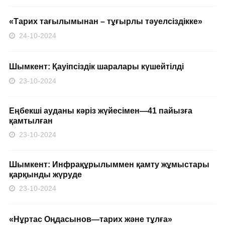
«Тарих тағылымынан – тұғырлы тәуелсіздікке»
24-10-2024
Шымкент: Қауіпсіздік шаралары күшейтілді
23-10-2024
Еңбекші ауданы кәріз жүйесімен—41 пайызға
қамтылған
23-10-2024
Шымкент: Инфрақұрылыммен қамту жұмыстары
қарқынды жүруде
23-10-2024
«Нұртас Оңдасынов—тарих және тұлға»