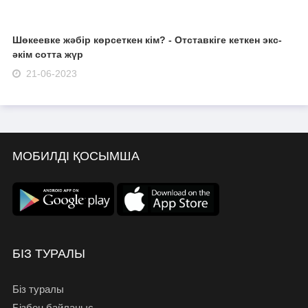
Шөкеевке жәбір көрсеткен кім? - Отставкіге кеткен экс-
әкім сотта жүр
21-06-2023
МОБИЛДІ ҚОСЫМША
БІЗ ТУРАЛЫ
Біз туралы
Бізбен байланыс