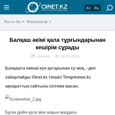
Kz
Ru
Басты бет
>
Жаңалықтар
Балқаш әкімі қала тұрғындарынан
кешірім сұрады
Oinet.kz
06-04-2023
Балқашта екінші күн қатарынан су жоқ, - деп
хабарлайды Oinet.kz тілшісі Tengrinews.kz
ақпараттық сайтына сілтеме жасап.
Бұған дейін қала мен жақын маңдағы