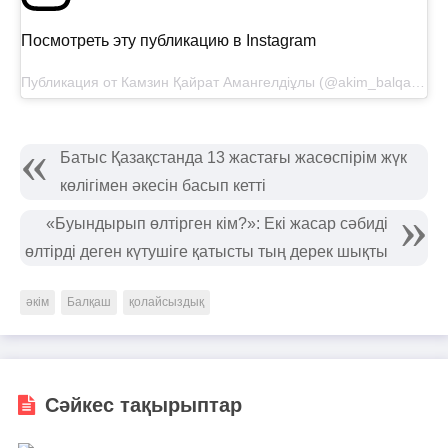
Посмотреть эту публикацию в Instagram
Публикация от Камзин Қайрат Амангелдіұлы (@akim_balqash)
Батыс Қазақстанда 13 жастағы жасөспірім жүк
көлігімен әкесін басып кетті
«Буындырып өлтірген кім?»: Екі жасар сәбиді
өлтірді деген күтушіге қатысты тың дерек шықты
әкім
Балқаш
қолайсыздық
Сәйкес тақырыптар