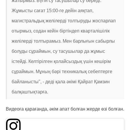
жатырмыз. Бүгін су тасушылар су береді.
Жұмысты сағат 15:00-ге дейін аяқтап,
магистральдық желілерді толтыруды жоспарлап
отырмыз, содан кейін біртіндеп кварталішілік
желілерді толтырамыз. Мен барлығын сабырлы
болуды сұраймын, су тасушылар да жұмыс
істейді. Келтірілген қолайсыздық үшін кешірім
сұраймын. Мұның бәрі техникалық себептерге
байланысты", - деді қала әкімі Қайрат Қамзин
балқаштықтарға.
Видеоға қарағанда, әкім апат болған жерде өзі болған.