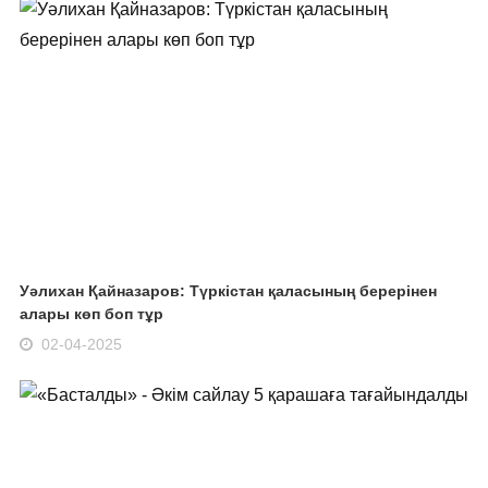
Уәлихан Қайназаров: Түркістан қаласының берерінен
алары көп боп тұр
02-04-2025