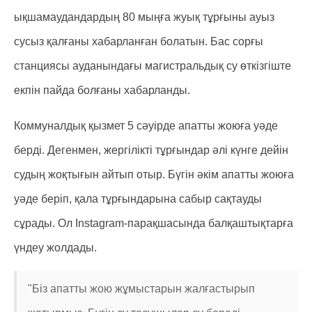
ықшамаудандардың 80 мыңға жуық тұрғыны ауыз
сусыз қалғаны хабарланған болатын. Бас сорғы
станциясы ауданындағы магистральдық су өткізгіште
екпін пайда болғаны хабарланды.
Коммуналдық қызмет 5 сәуірде апатты жоюға уәде
берді. Дегенмен, жергілікті тұрғындар әлі күнге дейін
судың жоқтығын айтып отыр. Бүгін әкім апатты жоюға
уәде беріп, қала тұрғындарына сабыр сақтауды
сұрады. Ол Instagram-парақшасында балқаштықтарға
үндеу жолдады.
"Біз апатты жою жұмыстарын жалғастырып