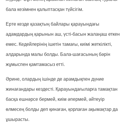
бала кезімнен қалыптасқан түйсігім.
Ерте кезде қазақтың байлары қарауындағы
адамдардың қарынын аш, үсті-басын жалаңаш еткен
емес. Кедейлерінің ішетін тамағы, киімі жеткілікті,
алдарында малы болды. Бала-шағасының бәрін
жұмыспен қамтамасыз етті.
Әрине, олардың ішінде де арамдықпен дүние
жинағандары кездесті. Қарауындағыларға тамақтан
басқа ешнәрсе бермей, киім әпермей, әйтеуір
өлмесең болды деп қинаған, қорлаған ақымақтар да
ұшырасты.