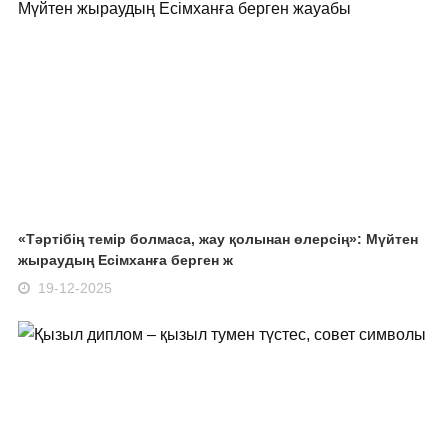
«Тәртібің темір болмаса, жау қолынан өлерсің»: Мүйтен
жыраудың Есімханға берген ж
19-12-2025