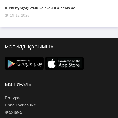
«Текебұрқақ»-тың не екенін білесіз бе
19-12-2025
МОБИЛДІ ҚОСЫМША
БІЗ ТУРАЛЫ
Біз туралы
Бізбен байланыс
Жарнама