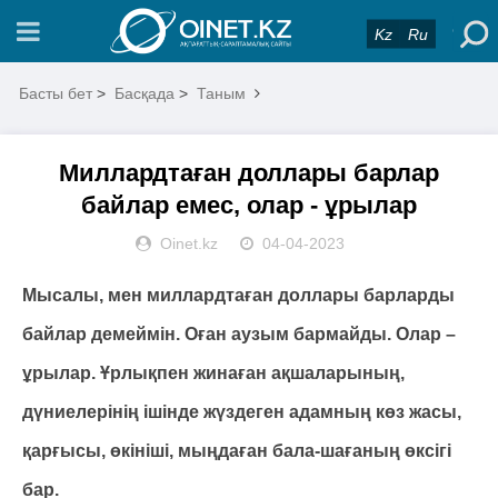
Kz
Ru
Басты бет
>
Басқада
>
Таным
Миллардтаған доллары барлар
байлар емес, олар - ұрылар
Oinet.kz
04-04-2023
Мысалы, мен миллардтаған доллары барларды
байлар демеймін. Оған аузым бармайды. Олар –
ұрылар. Ұрлықпен жинаған ақшаларының,
дүниелерінің ішінде жүздеген адамның көз жасы,
қарғысы, өкініші, мыңдаған бала-шағаның өксігі
бар.