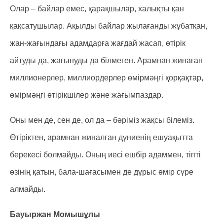
Олар – байлар емес, қарақшылар, халықты қан
қақсатушылар. Ақылды байлар жылағанды жұбатқан,
жан-жағындағы адамдарға жағдай жасап, өтірік
айтуды да, жағынуды да білмеген. Арамнан жинаған
миллионерлер, миллиордерлер өмірмәңгі қорқақтар,
өмірмәңгі өтірікшілер және жағымпаздар.
Оны мен де, сен де, ол да – бәріміз жақсы білеміз.
Өтіріктен, арамнан жиналған дүниенің ешуақытта
берекесі болмайды. Оның иесі ешбір адаммен, тіпті
өзінің қатын, бала-шағасымен де дұрыс өмір сүре
алмайды.
Бауыржан Момышұлы