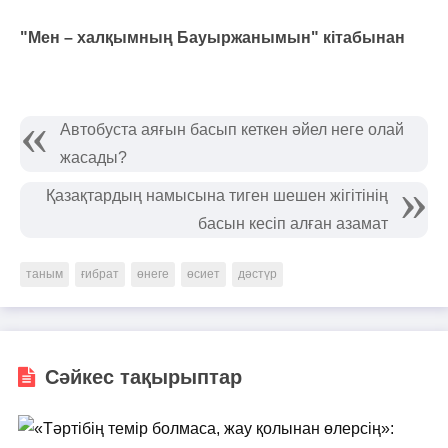
"Мен – халқымның Бауыржанымын" кітабынан
Автобуста аяғын басып кеткен әйел неге олай
жасады?
Қазақтардың намысына тиген шешен жігітінің
басын кесіп алған азамат
таным
ғибрат
өнеге
өсиет
дәстүр
Сәйкес тақырыптар