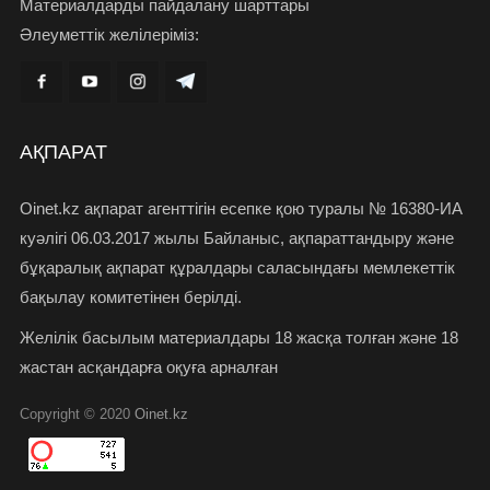
Материалдарды пайдалану шарттары
Әлеуметтік желілеріміз:
АҚПАРАТ
Oinet.kz ақпарат агенттігін есепке қою туралы № 16380-ИА
куәлігі 06.03.2017 жылы Байланыс, ақпараттандыру және
бұқаралық ақпарат құралдары саласындағы мемлекеттік
бақылау комитетінен берілді.
Желілік басылым материалдары 18 жасқа толған және 18
жастан асқандарға оқуға арналған
Copyright © 2020
Oinet.kz