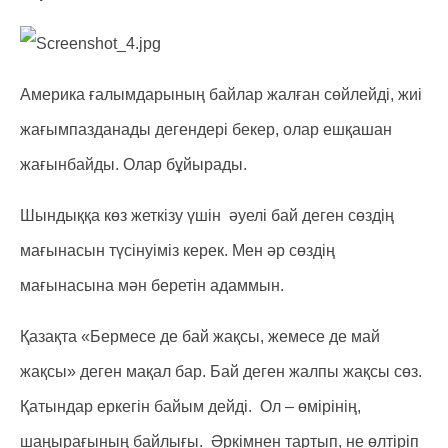
Америка ғалымдарының байлар жалған сөйлейді, жиі
жағымпазданады дегендері бекер, олар ешқашан
жағынбайды. Олар бұйырады.
Шындыққа көз жеткізу үшін әуелі бай деген сөздің
мағынасын түсінуіміз керек. Мен әр сөздің
мағынасына мән беретін адаммын.
Қазақта «Бермесе де бай жақсы, жемесе де май
жақсы» деген мақал бар. Бай деген жалпы жақсы сөз.
Қатындар еркегін байым дейді. Ол – өмірінің,
шаңырағының байлығы. Әркімнен тартып, не өлтіріп