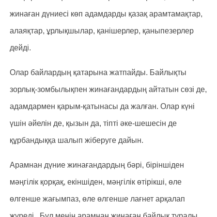
жинаған дүниесі көп адамдарды қазақ арамтамақтар,
алаяқтар, ұрлықшылар, қанішерлер, қаныпезерлер
дейді.
Олар байлардың қатарына жатпайды. Байлықты
зорлық-зомбылықпен жинағандардың айтатын сөзі де,
адамдармен қарым-қатынасы да жалған. Олар күні
үшін әйелін де, қызын да, тіпті әке-шешесін де
құрбандыққа шалып жіберуге дайын.
Арамнан дүние жинағандардың бәрі, біріншіден
мәңгілік қорқақ, екіншіден, мәңгілік өтірікші, өле
өлгенше жағымпаз, өле өлгенше лағнет арқалап
жүреді. Бұл менің арамнан жинаған байлық туралы