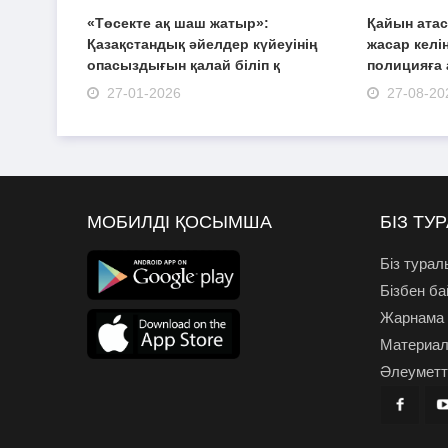
«Төсекте ақ шаш жатыр»:
Қайын атас
Қазақстандық әйелдер күйеуінің
жасар келі
опасыздығын қалай біліп қ
полицияға 
27-01-2026
27-08-20
МОБИЛДІ ҚОСЫМША
БІЗ ТУ
Біз турал
Бізбен б
Жарнама
Материал
Әлеуметті