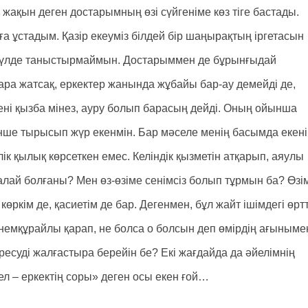
, жақын деген достарымның өзі сүйгеніме көз тіге бастады.
ға ұстадым. Қазір екеуміз білдей бір шаңырақтың іргетасын
 мүлде таныстырмаймын. Достарыммен де бұрынғыдай
ара жатсақ, еркектер жанында жұбайы бар-ау демейді де,
 мені қызба мінез, ауру болып барасың дейді. Оның ойынша
ше тырысып жүр екенмін. Бар мәселе менің басымда екені
лік қылық көрсеткен емес. Келіндік қызметін атқарып, аяулы
 қалай болғаны? Мен өз-өзіме сенімсіз болып тұрмын ба? Өзі
өркім де, қасиетім де бар. Дегенмен, бұл жайт ішімдегі өртт
немқұрайлы қарап, не болса о болсын деп өмірдің ағыныме
ресуді жалғастыра берейін бе? Екі жағдайда да әйелімнің
л – еркектің соры» деген осы екен ғой…