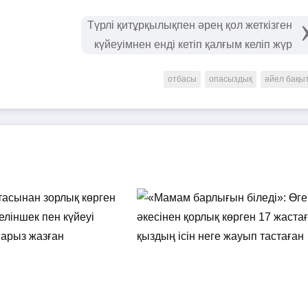
Түрлі қитұрқылықпен әрең қол жеткізген
күйеуімнен енді кетіп қалғым келіп жүр
отбасы
опасыздық
әйел бақы