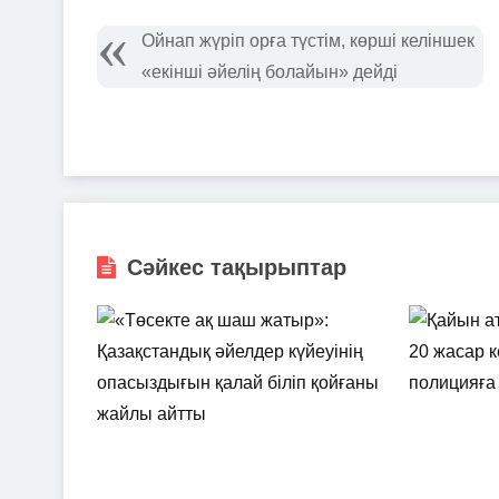
Ойнап жүріп орға түстім, көрші келіншек
«екінші әйелің болайын» дейді
Сәйкес тақырыптар