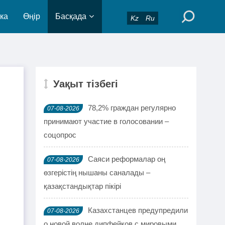
ка
Өңір
Басқада
Kz
Ru
Уақыт тізбегі
78,2% граждан регулярно
07-08-2026
принимают участие в голосовании –
соцопрос
Саяси реформалар оң
07-08-2026
өзгерістің нышаны саналады –
қазақстандықтар пікірі
Казахстанцев предупредили
07-08-2026
о новой волне дипфейков с мировыми