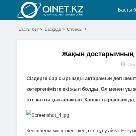
Басты б
Басты бет
>
Басқада
>
Отбасы
Жақын достарымның өз
Oine
Сіздерге бар сырымды ақтарамын деп шешті
көтергенімізге екі жыл болды. Ол менен үш ж
өте қатты қызғанамын. Қанша тырыссам да, 
Келіншегім мүсіні келіскен, өте сұлу әйел. Екеум