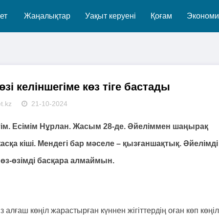
ет
Жаңалықтар
Уақыт керуені
Қоғам
Экономи
і келіншегіме көз тіге бастады
t.kz
21-10-2024
м. Есімім Нұрлан. Жасым 28-де. Әйеліммен шаңырақ
асқа кіші. Мендегі бар мәселе – қызғаншақтық. Әйелімді
өз-өзімді басқара алмаймын.
із алғаш көңіл жарастырған күннен жігіттердің оған көп көңіл