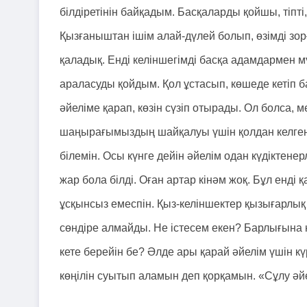
білдіретінін байқадым. Басқаларды қойшы, тіпті
Қызғаныштан ішім алай-дүлей болып, өзімді зор
қаладық. Енді келіншегімді басқа адамдармен
араласуды қойдым. Қол ұстасып, көшеде кетіп б
әйеліме қарап, көзін сүзіп отырады. Ол болса,
шаңырағымыздың шайқалуы үшін қолдан келген
білемін. Осы күнге дейін әйелім одан күдіктенер
жар бола білді. Оған артар кінәм жоқ. Бұл енді
ұсқынсыз емеспін. Қыз-келіншектер қызығарлық к
сөндіре алмайды. Не істесем екен? Барлығына 
кете берейін бе? Әлде ары қарай әйелім үшін кү
көңілін суытып аламын деп қорқамын. «Сұлу әйе