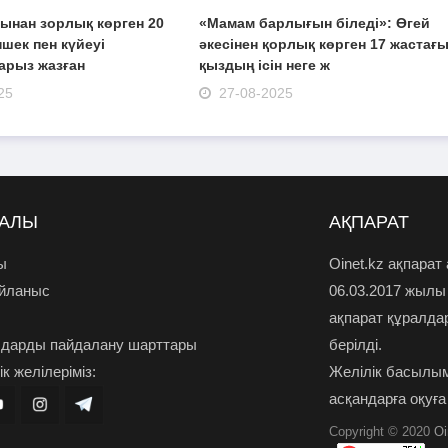
ынан зорлық көрген 20
«Мамам барлығын біледі»: Өгей
ншек пен күйеуі
әкесінен қорлық көрген 17 жастағ
арыз жазған
қыздың ісін неге ж
25
27-08-2025
РАЛЫ
АҚПАРАТ
ы
Oinet.kz ақпарат
айланыс
06.03.2017 жылы
ақпарат құралда
дарды пайдалану шарттары
берілді.
к желілеріміз:
Желілік басылым
асқандарға оқуға
Copyright © 2020
Oi