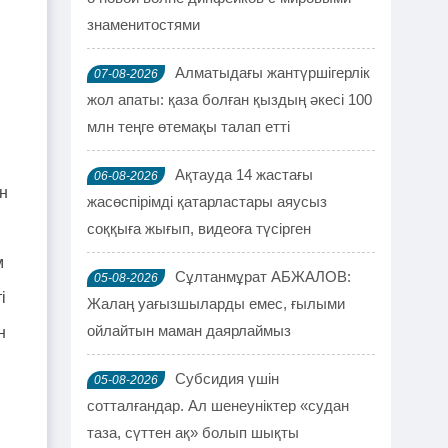
знаменитостями
Алматыдағы жантүршігерлік
07-08-2026
жол апаты: қаза болған қыздың әкесі 100
млн теңге өтемақы талап етті
Ақтауда 14 жастағы
06-08-2026
н
жасөспірімді қатарластары аяусыз
соққыға жығып, видеоға түсірген
м
Сұлтанмұрат АБЖАЛОВ:
05-08-2026
і
Жалаң уағызшыларды емес, ғылыми
ойлайтын маман даярлаймыз
н
Субсидия үшін
05-08-2026
сотталғандар. Ал шенеуніктер «судан
таза, сүттен ақ» болып шықты