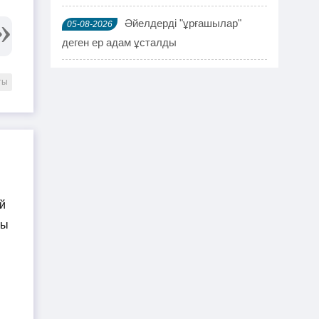
Әйелдерді "ұрғашылар"
05-08-2026
деген ер адам ұсталды
ҰҚК 114 адамды ұстады
04-08-2026
ты
Шымкентте мефедронның ірі
03-08-2026
партиясы тәркіленді: ерлі-зайыпты
ұсталды
Шалқардың бұрынғы әкім
02-08-2026
ақталып шығу үшін алаяққа 4 миллион
теңге берген
Қазақстандық азамат
01-08-2026
журналист Лұқпан Ахмедияровты жала
жапқаны үшін жауапқа тартуды талап
етті