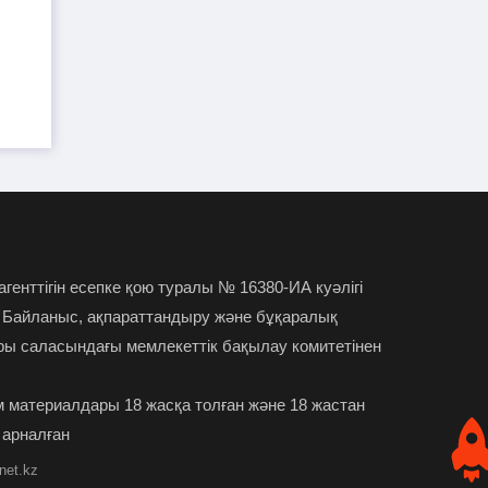
TikTok-та тікелей эфир
01-08-2026
ы
жүргізген әйел айыппұл арқалады
Түркістан облысында үш тіс
31-07-2026
дәрігері МӘМС аясында 43 мың адамның
тісін "емдеген"
Руслан Берденов не үшін
30-07-2026
Respublica партиясынан кеткенін
 агенттігін есепке қою туралы № 16380-ИА куәлігі
түсіндірді
 Байланыс, ақпараттандыру және бұқаралық
ры саласындағы мемлекеттік бақылау комитетінен
Жанысбек ӨТЕГЕН:
30-07-2026
Әділетті таңдағаныма ешқашан өкінген
 материалдары 18 жасқа толған және 18 жастан
емеспін
 арналған
Күдікті қылмыстық іс,
29-07-2026
net.kz