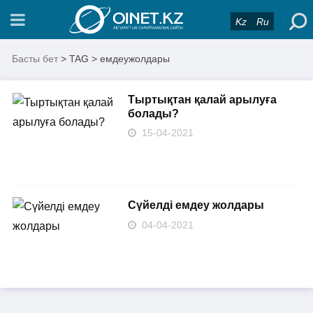
Kz
Ru
Басты бет
> TAG > емдеужолдары
Тыртықтан қалай арылуға
болады?
15-04-2021
Сүйелді емдеу жолдары
04-04-2021