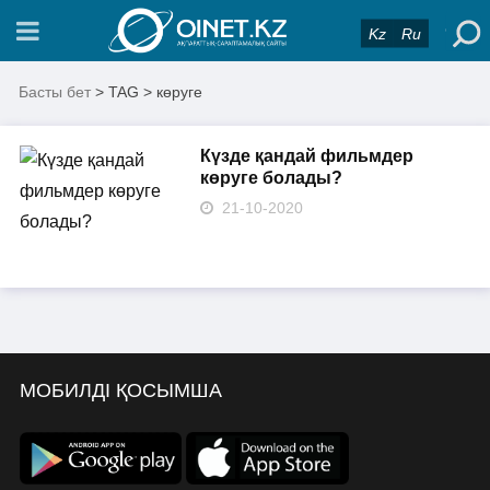
Kz
Ru
Басты бет
> TAG > көруге
Күзде қандай фильмдер
көруге болады?
21-10-2020
МОБИЛДІ ҚОСЫМША