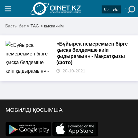
Kz
Ru
Басты бет
> TAG > қысқакиім
«Бұйырса немереммен бірге
қысқа белдемше киіп
қыдырамын» - Мақсатқызы
(фото)
20-10-2021
МОБИЛДІ ҚОСЫМША