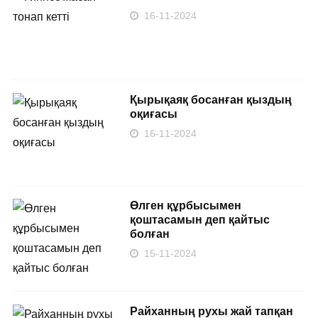
16-11-2024
Қырықаяқ босанған қыздың
оқиғасы
16-11-2024
Өлген құрбысымен
қоштасамын деп қайтыс
болған
15-11-2024
Райханның рухы жай тапқан