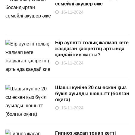
семейлі акушер әже
16-11-2024
Бір әулетті толық жалмап кете
жаздаған қасіреттің артында
қандай кие жатты?
16-11-2024
Шашы күніне 20 см өскен қыз
бүкіл ауылды шошытт (болған
оқиға)
16-11-2024
Гипноз жасап тонап кетті