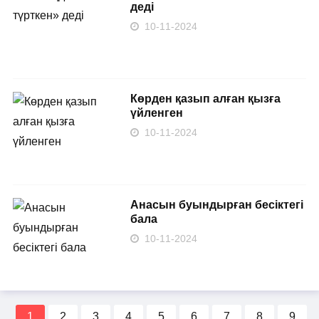
деді
10-11-2024
Көрден қазып алған қызға
үйленген
10-11-2024
Анасын буындырған бесіктегі
бала
10-11-2024
1
2
3
4
5
6
7
8
9