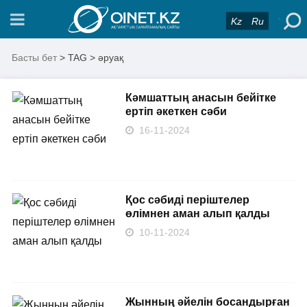
Kz
Ru
Басты бет
> TAG > әруақ
Кәмшаттың анасын бейітке
ертіп әкеткен сәби
16-11-2024
Қос сәбиді періштелер
өлімнен аман алып қалды
10-11-2024
Жынның әйелін босандырған