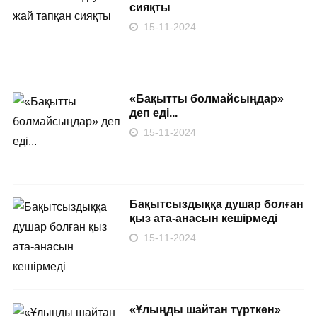
сияқты
15-11-2024
«Бақытты болмайсыңдар»
деп еді...
15-11-2024
Бақытсыздыққа душар болған
қыз ата-анасын кешірмеді
15-11-2024
«Ұлыңды шайтан түрткен»