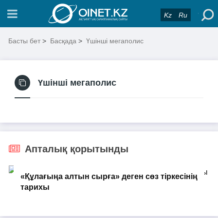
Kz
Ru
Басты бет
>
Басқада
>
Үшінші мегаполис
Үшінші мегаполис
Апталық қорытынды
«Құлағыңа алтын сырға» деген сөз тіркесінің
тарихы