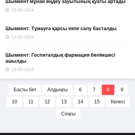
Шымкент мұнай өңдеу зауытының қуаты артады
13-09-2024
Шымкент: Тұмауға қарсы екпе салу басталды
13-09-2024
Шымкент: Госпиталдық фармация бөлімшесі
ашылды
13-09-2024
Басты бет
Алдыңғы
6
7
8
9
10
11
12
13
14
15
Келесі
Соңғы