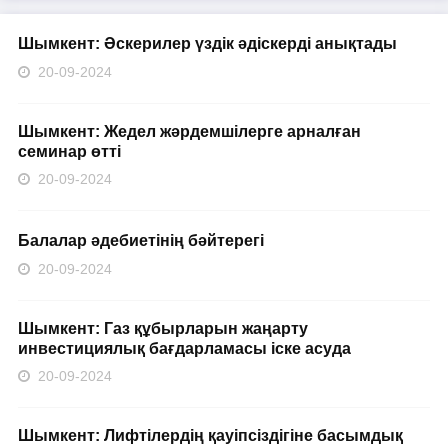
Шымкент: Әскерилер үздік әдіскерді анықтады
20-09-2024
Шымкент: Жедел жәрдемшілерге арналған
семинар өтті
20-09-2024
Балалар әдебиетінің бәйтерегі
20-09-2024
Шымкент: Газ құбырларын жаңарту
инвестициялық бағдарламасы іске асуда
20-09-2024
Шымкент: Лифтілердің қауіпсіздігіне басымдық