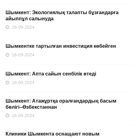
Шымкент: Экологиялық талапты бұзғандарға
айыппұл салынуда
18-09-2024
Шымкентке тартылған инвестиция көбейген
18-09-2024
Шымкент: Апта сайын сенбілік өтеді
18-09-2024
Шымкент: Атажұртқа оралғандардың басым
бөлігі--Өзбекстаннан
18-09-2024
Клиники Шымкента оснащают новым