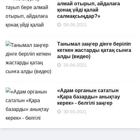
алмай отырып, айдалаға
қонақ үйді қалай
салмақсыңдар?»
08-06-2021
Танымал заңгер дінге беріліп
кеткен жастарды қатаң сынға
алды (видео)
26-04-2021
«Адам органын сататын
«Қара базарды» анықтау
керек» - белгілі заңгер
30-03-2021