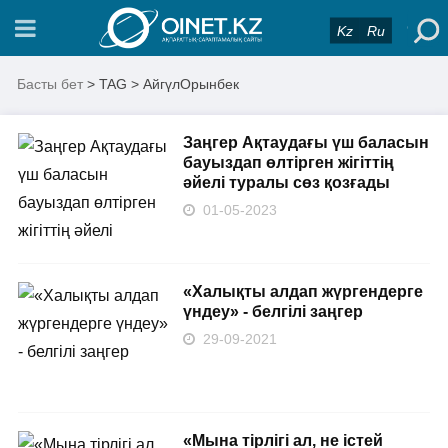
Kz
Ru
Басты бет
> TAG > АйгүлОрынбек
Заңгер Ақтаудағы үш баласын
бауыздап өлтірген жігіттің
әйелі туралы сөз қозғады
01-05-2023
«Халықты алдап жүргендерге
үндеу» - белгілі заңгер
29-09-2021
«Мына тірлігі ал, не істей