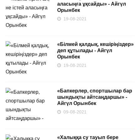
аласыңға ұқсайды» - Айгүл
Орынбек
19-08-2021
«Білмей қалдық, кешіріңіздер»
деп құтылады - Айгүл
Орынбек
19-08-2021
«Бапкерлер, спортшылар бар
шындықты айтсаңдаршы» -
Айгүл Орынбек
09-08-2021
«Халыққа су тауып бере