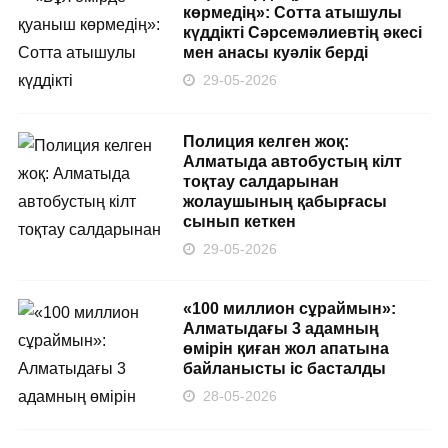
көрмедің»: Сотта атышулы
күддікті Сәрсемәлиевтің әкесі
мен анасы куәлік берді
29-05-2026
Полиция келген жоқ:
Алматыда автобустың кілт
тоқтау салдарынан
жолаушының қабырғасы
сынып кеткен
29-05-2026
«100 миллион сұраймын»:
Алматыдағы 3 адамның
өмірін қиған жол апатына
байланысты іс басталды
28-05-2026