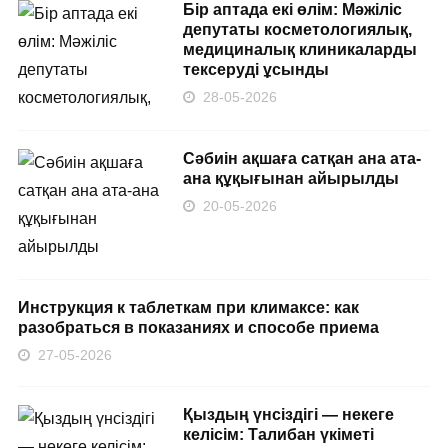
Бір аптада екі өлім: Мәжіліс
депутаты косметологиялық,
медициналық клиникаларды
тексеруді ұсынды
28-05-2026
Сәбиін ақшаға сатқан ана ата-
ана құқығынан айырылды
20-05-2026
Инструкция к таблеткам при климаксе: как
разобраться в показаниях и способе приема
27-05-2026
Қыздың үнсіздігі — некеге
келісім: Талибан үкіметі