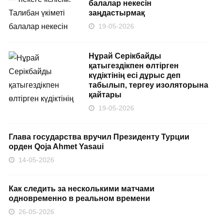
балалар некесін
заңдастырмақ
19-05-2026
Нұрай Серікбайды
қатыгездікпен өлтірген
күдіктінің есі дұрыс деп
табылып, тергеу изоляторына
қайтары
19-05-2026
Глава государства вручил Президенту Турции
орден Qoja Ahmet Yasaui
14-05-2026
Как следить за несколькими матчами
одновременно в реальном времени
26-05-2026