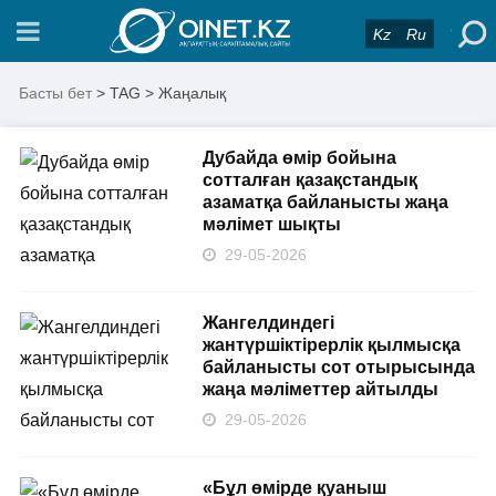
Kz
Ru
Басты бет
> TAG > Жаңалық
Дубайда өмір бойына
сотталған қазақстандық
азаматқа байланысты жаңа
мәлімет шықты
29-05-2026
Жангелдиндегі
жантүршіктірерлік қылмысқа
байланысты сот отырысында
жаңа мәліметтер айтылды
29-05-2026
«Бұл өмірде қуаныш