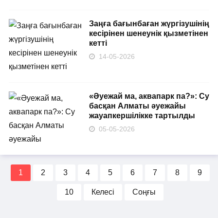
Заңға бағынбаған жүргізушінің
кесірінен шенеунік қызметінен
кетті
14-05-2026
«Әуежай ма, аквапарк па?»: Су
басқан Алматы әуежайы
жауапкершілікке тартылды
05-05-2026
1
2
3
4
5
6
7
8
9
10
Келесі
Соңғы