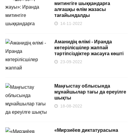
митингіге шыққандарға
алғашқы өлім жазасы
тағайындалды
14-11-2022
Аманидің өлімі - Иранда
көтерілісшілер жаппай
тәртіпсіздіктер жасауға көшті
23-09-2022
Маңғыстау облысында
мұнайшылар тағы да ереуілге
шықты
18-08-2022
«Мирзиёев диктатурасына