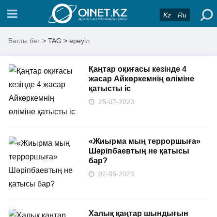
Kz
Ru
Басты бет
> TAG > ереуіл
Қаңтар оқиғасы кезінде 4
жасар Айкөркемнің өліміне
қатысты іс
25-07-2023
«Жиырма мың терроршыға»
Шәріпбаевтың не қатысы
бар?
02-06-2023
Халық қаңтар шындығын