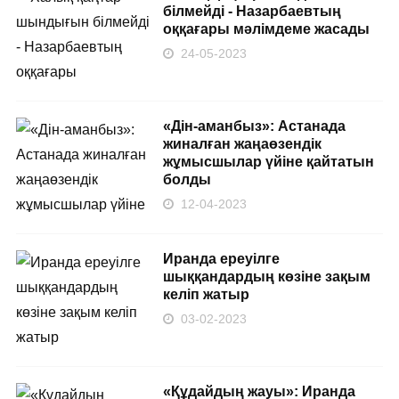
білмейді - Назарбаевтың
оққағары мәлімдеме жасады
24-05-2023
«Дін-аманбыз»: Астанада
жиналған жаңаөзендік
жұмысшылар үйіне қайтатын
болды
12-04-2023
Иранда ереуілге
шыққандардың көзіне зақым
келіп жатыр
03-02-2023
«Құдайдың жауы»: Иранда