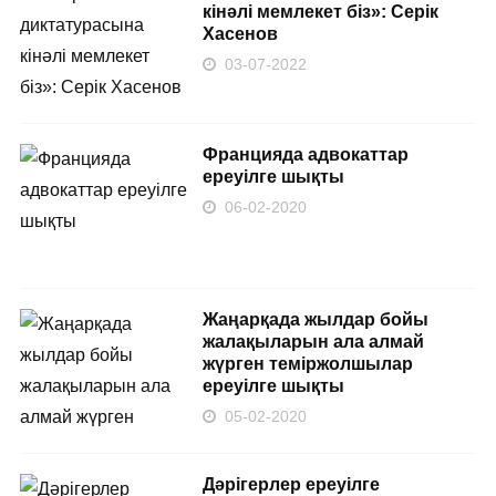
кінәлі мемлекет біз»: Серік
Хасенов
03-07-2022
Францияда адвокаттар
ереуілге шықты
06-02-2020
Жаңарқада жылдар бойы
жалақыларын ала алмай
жүрген теміржолшылар
ереуілге шықты
05-02-2020
Дәрігерлер ереуілге