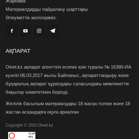
Жарнама
Материалдарды пайдалану шарттары
Әлеуметтік желілеріміз:
АҚПАРАТ
Oinet.kz ақпарат агенттігін есепке қою туралы № 16380-ИА
куәлігі 06.03.2017 жылы Байланыс, ақпараттандыру және
бұқаралық ақпарат құралдары саласындағы мемлекеттік
бақылау комитетінен берілді.
Желілік басылым материалдары 18 жасқа толған және 18
жастан асқандарға оқуға арналған
Copyright © 2020
Oinet.kz