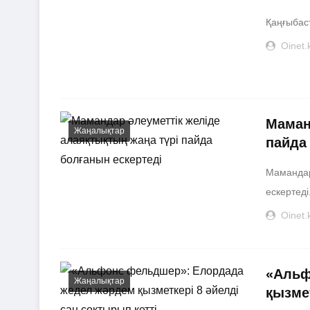
Қаңғыбас
Oinet.
Маман
Жаңалықтар
пайда
Мамандар
ескертеді.
Oinet.
«Альф
Жаңалықтар
қызмет