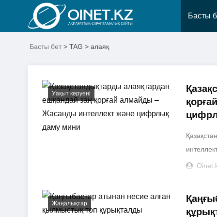
Басты б
Басты бет
> TAG > алаяқ
Қазақ
Уақыт керуені
қорға
цифрл
Қазақста
интеллект
Oinet.
Қаңғы
Жаңалықтар
құрық