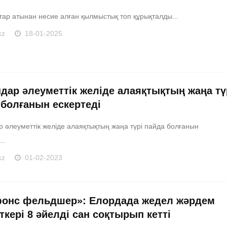
тар атынан несие алған қылмыстық топ құрықталды...
kz
18-01-2025
дар әлеуметтік желіде алаяқтықтың жаңа тү
 болғанын ескертеді
 әлеуметтік желіде алаяқтықтың жаңа түрі пайда болғанын
..
kz
01-02-2023
онс фельдшер»: Елордада жедел жәрдем
кері 8 әйелді сан соқтырып кетті