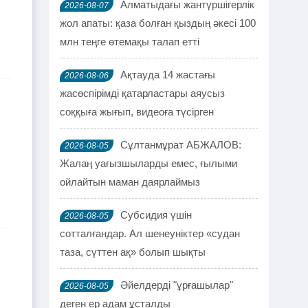
Алматыдағы жантүршігерлік
2026-08-07
жол апаты: қаза болған қыздың әкесі 100
млн теңге өтемақы талап етті
Ақтауда 14 жастағы
2026-08-06
жасөспірімді қатарластары аяусыз
соққыға жығып, видеоға түсірген
Сұлтанмұрат АБЖАЛОВ:
2026-08-05
Жалаң уағызшыларды емес, ғылыми
ойлайтын маман даярлаймыз
Субсидия үшін
2026-08-05
сотталғандар. Ал шенеуніктер «судан
таза, сүттен ақ» болып шықты
Әйелдерді "ұрғашылар"
2026-08-05
деген ер адам ұсталды