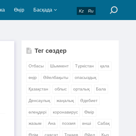
ка
Өңір
Басқада
Kz
Ru
Тег сөздер
Отбасы
Шымкент
Түркістан
қала
өңір
Әйелбақыты
опасыздық
Қазақстан
облыс
орталық
Бала
Денсаулық
жаңалық
Әдебиет
өлеңдері
коронавирус
Өмір
жазым
Ана
поэзия
әнші
Сабақ
Өлім
саясат
Тоқаев
Әйел
Қыз