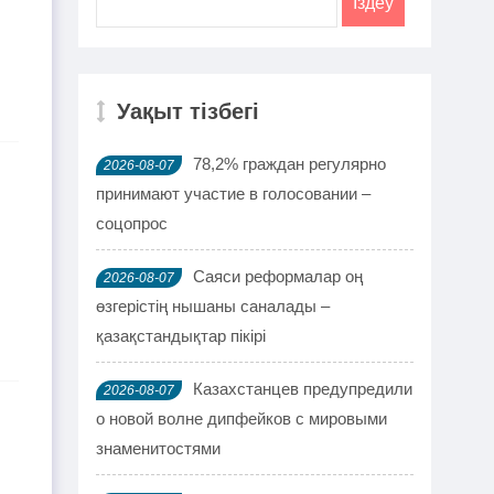
Уақыт тізбегі
78,2% граждан регулярно
2026-08-07
принимают участие в голосовании –
соцопрос
Саяси реформалар оң
2026-08-07
өзгерістің нышаны саналады –
қазақстандықтар пікірі
Казахстанцев предупредили
2026-08-07
о новой волне дипфейков с мировыми
знаменитостями