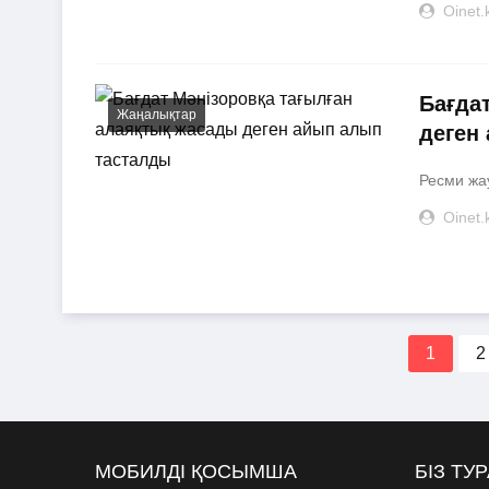
Oinet.
Бағда
Жаңалықтар
деген
Ресми жау
Oinet.
1
2
МОБИЛДІ ҚОСЫМША
БІЗ ТУ