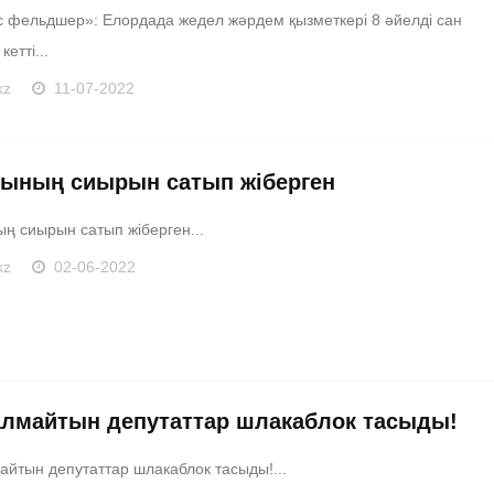
 фельдшер»: Елордада жедел жәрдем қызметкері 8 әйелді сан
етті...
kz
11-07-2022
ының сиырын сатып жіберген
ң сиырын сатып жіберген...
kz
02-06-2022
алмайтын депутаттар шлакаблок тасыды!
айтын депутаттар шлакаблок тасыды!...