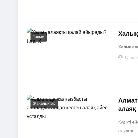
Халық
Таным
Халық ал
Oinet.
Алмат
Жаңалықтар
алаяқ
Күдікті ә
отырған...