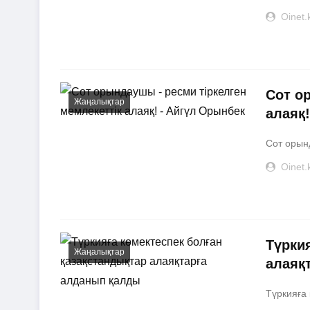
Oinet.
Cот о
Жаңалықтар
алаяқ
Cот орынд
Oinet.
Түрки
Жаңалықтар
алаяқ
Түркияға 