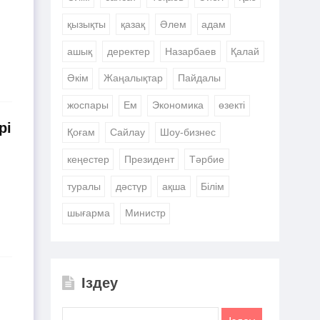
қызықты
қазақ
Әлем
адам
ашық
деректер
Назарбаев
Қалай
Әкім
Жаңалықтар
Пайдалы
жоспары
Ем
Экономика
өзекті
рі
Қоғам
Сайлау
Шоу-бизнес
кеңестер
Президент
Тәрбие
туралы
дәстүр
ақша
Білім
шығарма
Министр
Іздеу