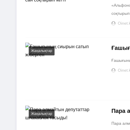
«Альфонс
соқтырып к
Oinet.
Ғашығ
Жаңалықтар
Ғашығыны
Oinet.
Пара 
Жаңалықтар
Пара алм