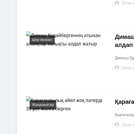
Oinet.
Димаш
Шоу-бизнес
алдап
Димаш Құ
Oinet.
Қарағ
Жаңалықтар
Қарағанды
Oinet.