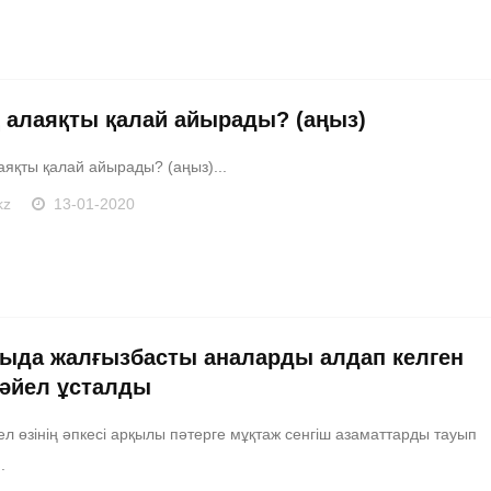
 алаяқты қалай айырады? (аңыз)
аяқты қалай айырады? (аңыз)...
kz
13-01-2020
ыда жалғызбасты аналарды алдап келген
 әйел ұсталды
йел өзінің әпкесі арқылы пәтерге мұқтаж сенгіш азаматтарды тауып
.