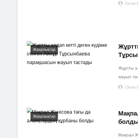
Oinet.
Жұртты
Жаңалықтар
Тұрсы
Жұртты ал
жауып тас
Oinet.
Мақпа
Жаңалықтар
болд
Мақпал Ж