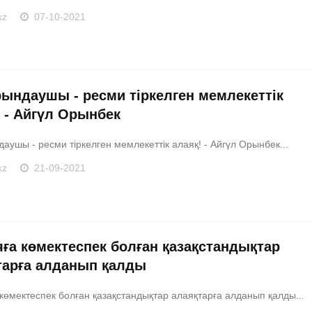
kz
07-10-2021
рындаушы - ресми тіркелген мемлекеттік
! - Айгүл Орынбек
аушы - ресми тіркелген мемлекеттік алаяқ! - Айгүл Орынбек...
kz
21-09-2021
яға көмектеспек болған қазақстандықтар
тарға алданып қалды
көмектеспек болған қазақстандықтар алаяқтарға алданып қалды...