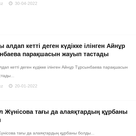
kz
30-04-2022
 алдап кетті деген күдікке ілінген Айнұр
нбаева парақшасын жауып тастады
дап кетті деген күдікке ілінген Айнұр Тұрсынбаева парақшасын
тады...
kz
20-01-2022
л Жүнісова тағы да алаяқтардың құрбаны
ы
үнісова тағы да алаяқтардың құрбаны болды...