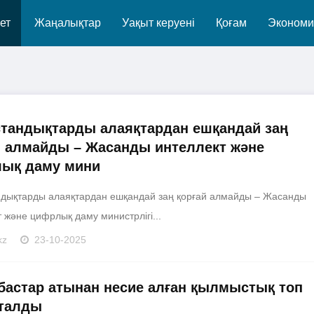
ет
Жаңалықтар
Уақыт керуені
Қоғам
Экономи
стандықтарды алаяқтардан ешқандай заң
й алмайды – Жасанды интеллект және
ық даму мини
ндықтарды алаяқтардан ешқандай заң қорғай алмайды – Жасанды
 және цифрлық даму министрлігі...
kz
23-10-2025
бастар атынан несие алған қылмыстық топ
талды