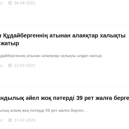
kz
04-08-2021
 Құдайбергеннің атынан алаяқтар халықты
 жатыр
дайбергеннің атынан алаяқтар халықты алдап жатыр...
kz
12-02-2021
андылық әйел жоқ пәтерді 39 рет жалға берг
лық алаяқ жоқ пәтерді 39 рет жалға берген....
kz
17-07-2020