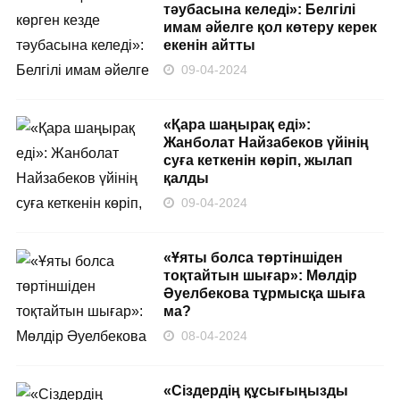
тәубасына келеді»: Белгілі
имам әйелге қол көтеру керек
екенін айтты
09-04-2024
«Қара шаңырақ еді»:
Жанболат Найзабеков үйінің
суға кеткенін көріп, жылап
қалды
09-04-2024
«Ұяты болса төртіншіден
тоқтайтын шығар»: Мөлдір
Әуелбекова тұрмысқа шыға
ма?
08-04-2024
«Сіздердің құсығыңызды