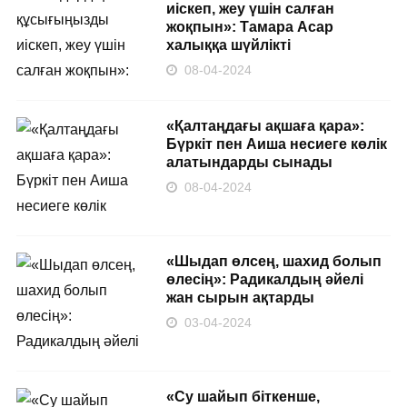
иіскеп, жеу үшін салған
жоқпын»: Тамара Асар
халыққа шүйлікті
08-04-2024
«Қалтаңдағы ақшаға қара»:
Бүркіт пен Аиша несиеге көлік
алатындарды сынады
08-04-2024
«Шыдап өлсең, шахид болып
өлесің»: Радикалдың әйелі
жан сырын ақтарды
03-04-2024
«Су шайып біткенше,