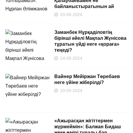
Қалаубаевамен не
байланыстыратынын ай
03-06-2024
Заманбек Нұрқаділовтің
бірінші әйелі Мақпал Жүнісова
тұратын үйді неге «қораға»
теңеді?
24-05-2024
Вайнер Мейіржан Төребаев
неге үйіне жіберілді?
20-05-2024
«Ажырасқан жігіттермен
жүрмеймін»: Балжан Бидаш
жеке өмірі туралы бар