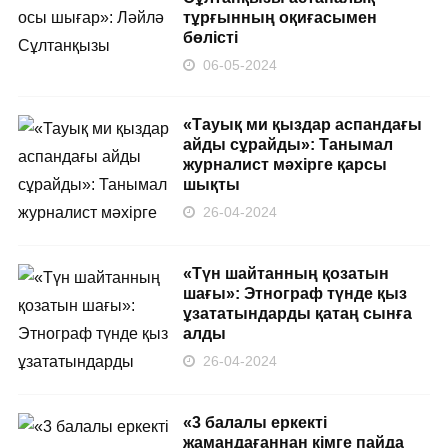
тұрғынның оқиғасымен
бөлісті
06-05-2024
«Тауық ми қыздар аспандағы
айды сұрайды»: Танымал
журналист мәхірге қарсы
шықты
26-04-2024
«Түн шайтанның қозатын
шағы»: Этнограф түнде қыз
ұзататындарды қатаң сынға
алды
26-04-2024
«3 балалы еркекті
жамандағаннан кімге пайда