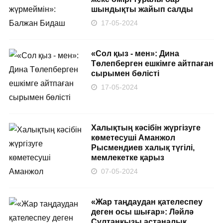
шындықты жайып салды
17-05-2024
«Сол қыз - мен»: Дина
Төлепберген ешкімге айтпаған
сырымен бөлісті
17-05-2024
Халықтың кәсібін жүргізуге
көметесуші Аманжол
Рысмендиев халық түгілі,
мемлекетке қарыз
07-05-2024
«Жар таңдаудан қателеспеу
деген осы шығар»: Ләйлә
Сұлтанқызы астаналық