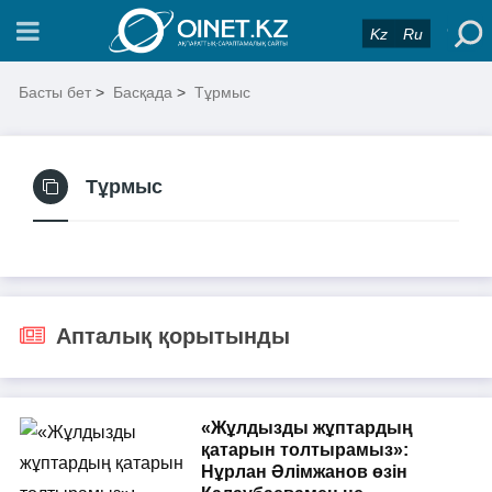
Kz
Ru
Басты бет
>
Басқада
>
Тұрмыс
Тұрмыс
Апталық қорытынды
«Жұлдызды жұптардың
қатарын толтырамыз»:
Нұрлан Әлімжанов өзін