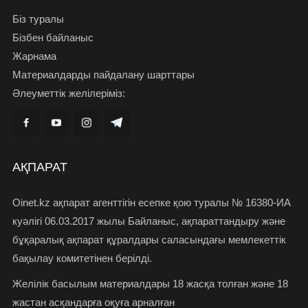
Біз туралы
Бізбен байланыс
Жарнама
Материалдарды пайдалану шарттары
Әлеуметтік желілеріміз:
АҚПАРАТ
Oinet.kz ақпарат агенттігін есепке қою туралы № 16380-ИА
куәлігі 06.03.2017 жылы Байланыс, ақпараттандыру және
бұқаралық ақпарат құралдары саласындағы мемлекеттік
бақылау комитетінен берілді.
Желілік басылым материалдары 18 жасқа толған және 18
жастан асқандарға оқуға арналған