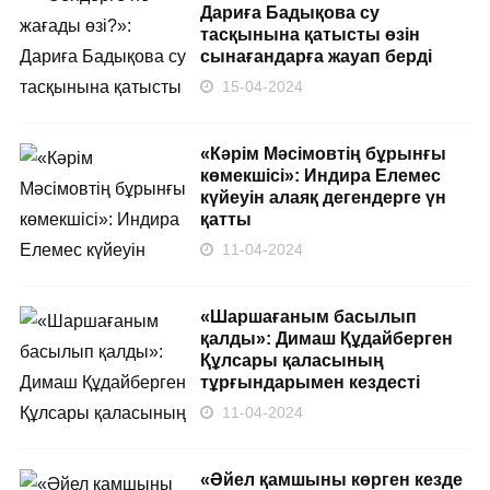
Дариға Бадықова су
тасқынына қатысты өзін
сынағандарға жауап берді
15-04-2024
«Кәрім Мәсімовтің бұрынғы
көмекшісі»: Индира Елемес
күйеуін алаяқ дегендерге үн
қатты
11-04-2024
«Шаршағаным басылып
қалды»: Димаш Құдайберген
Құлсары қаласының
тұрғындарымен кездесті
11-04-2024
«Әйел қамшыны көрген кезде