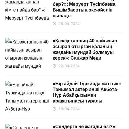
бар?»: Меруерт Түсіпбаева
Бишімбаевтың экс-әйелін
сынады
26-04-2024
«Қазақстанның 40 пайызын
асырап отырған қаланың
жағдайы мұндай болмауы
керек»: Санжар Мәди
22-04-2024
«Бір айдай Түркияда жаттық»:
Танымал актер әнші Ақбота-
Нұр Абайқызымен
арақатынасы туралы
19-04-2024
«Сендерге не жағады өзі?»: