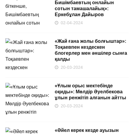
Бишімбаевтың онлайын
сотын тамашалайық»:
Еркебұлан Дайыров
02-04-2024
«Жай ғана жолы болғыштар»:
Тоқаевпен кездескен
блогерлер мен әншілер сынға
қалды
20-03-2024
«Ұлым орыс мектебінде
оқиды»: Мөлдір Әуелбекова
ұлын ренжітіп алғанын айтты
20-03-2024
«Әйел керек кезде ауызын