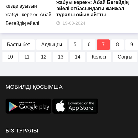
жабуы керек»: Абай Бегейдің
әйелі отбасындағы жанжал
туралы ойын айтты
19-03-2024
Басты бет
Алдыңғы
5
6
7
8
9
10
11
12
13
14
Келесі
Соңғы
МОБИЛДІ ҚОСЫМША
БІЗ ТУРАЛЫ