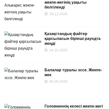
жекпе-жегінің уақыты
белгіленді
28-12-2020
Қазақстандық файтер
қарсыласын бірінші раундта
жеңді
24-10-2020
Балалар туралы эссе. Жекпе-
жек
05-09-2020
Головкиннің келесі жекпе-жегі