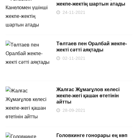
жекпе-жектің шартын атады
24-11-2021
Төлтаев пен Оралбай жекпе-
жекті сәтті аяқтады
02-11-2021
Жалғас Жұмағұлов келесі
жекпе-жегі қашан өтетінін
айтты
28-09-2021
Головкинге гонорары ең көп