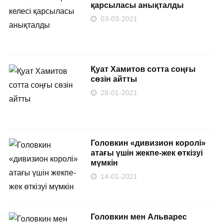
қарсыласы анықталды
03-03-2021
Қуат Хамитов сотта соңғы
сөзін айтты
28-01-2021
Головкин «дивизион королі»
атағы үшін жекпе-жек өткізуі
мүмкін
14-01-2021
Головкин мен Альварес