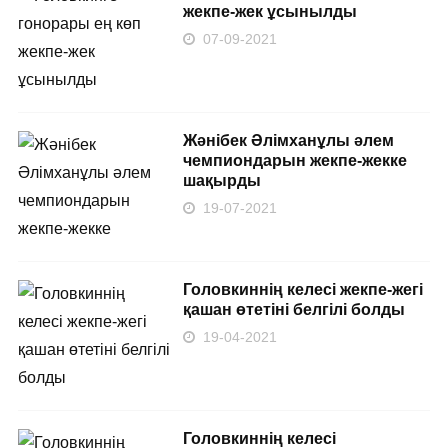
жекпе-жек ұсынылды
07-09-2021
Жәнібек Әлімханұлы әлем
чемпиондарын жекпе-жекке
шақырды
19-07-2021
Головкиннің келесі жекпе-жегі
қашан өтетіні белгілі болды
19-04-2021
Головкиннің келесі