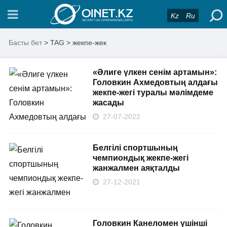
Kz
Ru
Басты бет
> TAG > жекпе-жек
«Әлиге үлкен сенім артамын»:
Головкин Ахмедовтың алдағы
жекпе-жегі туралы мәлімдеме
жасады
27-07-2022
Белгілі спортшының
чемпиондық жекпе-жегі
жанжалмен аяқталды
27-12-2021
Головкин Канеломен үшінші